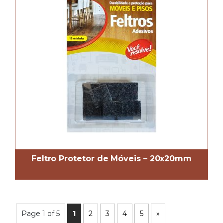
Feltro Protetor de Móveis – 20x20mm
Page 1 of 5
1
2
3
4
5
»